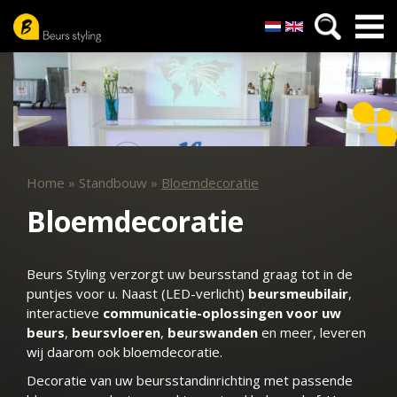
Nederlands
English
Overslaan
en
naar
de
inhoud
gaan
Home
»
Standbouw
»
Bloemdecoratie
Bloemdecoratie
Beurs Styling verzorgt uw beursstand graag tot in de
puntjes voor u. Naast (LED-verlicht)
beursmeubilair
,
interactieve
communicatie-oplossingen voor uw
beurs
,
beursvloeren
,
beurswanden
en meer, leveren
wij daarom ook bloemdecoratie.
Decoratie van uw beursstandinrichting met passende