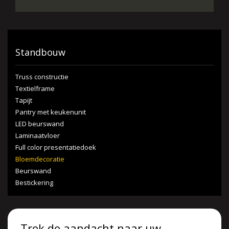
Standbouw
Truss constructie
Textielframe
Tapijt
Pantry met keukenunit
LED beurswand
Laminaatvloer
Full color presentatiedoek
Bloemdecoratie
Beurswand
Bestickering
Trek de aandacht naar uw