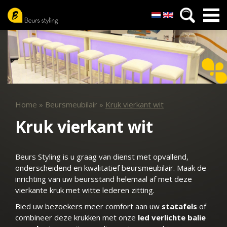
Nederlands
English
Overslaan
en
naar
de
inhoud
gaan
Home
»
Beursmeubilair
»
Kruk vierkant wit
Kruk vierkant wit
Beurs Styling is u graag van dienst met opvallend,
onderscheidend en kwalitatief beursmeubilair. Maak de
inrichting van uw beursstand helemaal af met deze
vierkante kruk met witte lederen zitting.
Bied uw bezoekers meer comfort aan uw
statafels
of
combineer deze krukken met onze
led verlichte balie