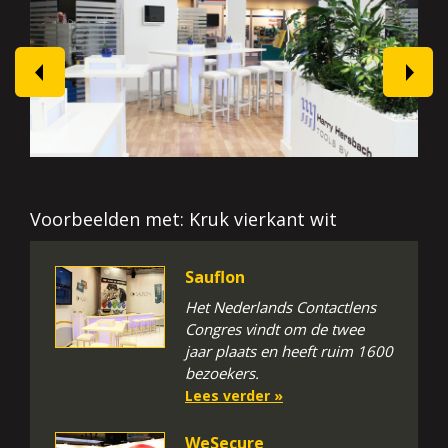
prev
next
Voorbeelden met: Kruk vierkant wit
Sauflon
Het Nederlands Contactlens
Congres vindt om de twee
jaar plaats en heeft ruim 1600
bezoekers.
Lees verder »
WeSecure