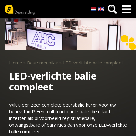
Nederlands
English
Overslaan
en
naar
de
inhoud
gaan
Home
»
Beursmeubilair
»
LED-verlichte balie compleet
LED-verlichte balie
compleet
Wilt u een zeer complete beursbalie huren voor uw
beursstand? Een multifunctionele balie die u kunt
inzetten als bijvoorbeeld registratiebalie,
ontvangstbalie of bar? Kies dan voor onze LED-verlichte
balie compleet.