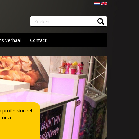
Nederlands
English
Zoeken
s verhaal
Contact
n professioneel
t onze