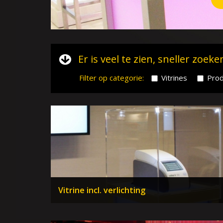
Er is veel te zien, sneller zoeke
Filter op categorie:
Vitrines
Prod
Vitrine incl. verlichting