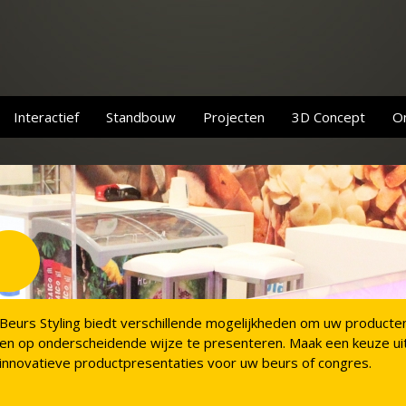
Interactief
Standbouw
Projecten
3D Concept
On
Beurs Styling biedt verschillende mogelijkheden om uw producte
en op onderscheidende wijze te presenteren. Maak een keuze ui
innovatieve productpresentaties voor uw beurs of congres.