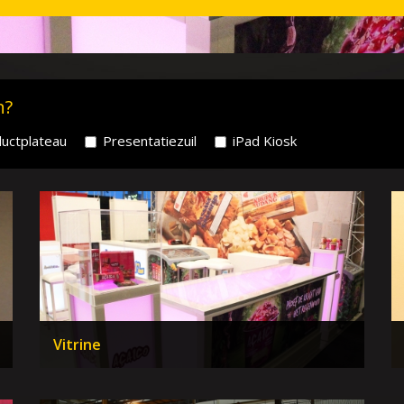
n?
uctplateau
Presentatiezuil
iPad Kiosk
Vitrine