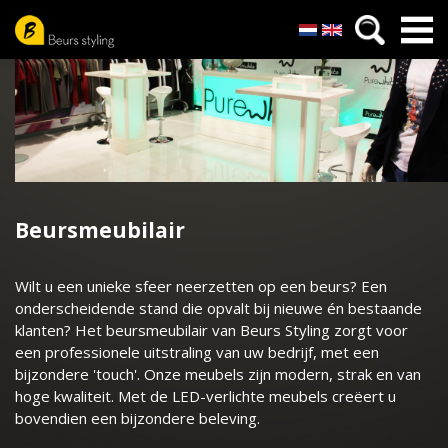
Nederlands
English
Overslaan
en
naar
de
inhoud
gaan
Beursmeubilair
Wilt u een unieke sfeer neerzetten op een beurs? Een
onderscheidende stand die opvalt bij nieuwe én bestaande
klanten? Het beursmeubilair van Beurs Styling zorgt voor
een professionele uitstraling van uw bedrijf, met een
bijzondere 'touch'. Onze meubels zijn modern, strak en van
hoge kwaliteit. Met de LED-verlichte meubels creëert u
bovendien een bijzondere beleving.